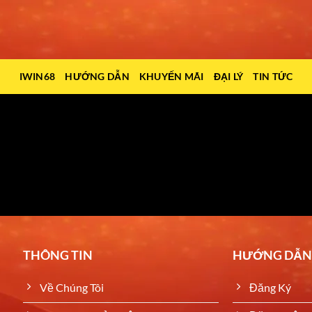
IWIN68
HƯỚNG DẪN
KHUYẾN MÃI
ĐẠI LÝ
TIN TỨC
THÔNG TIN
HƯỚNG DẪN
Về Chúng Tôi
Đăng Ký