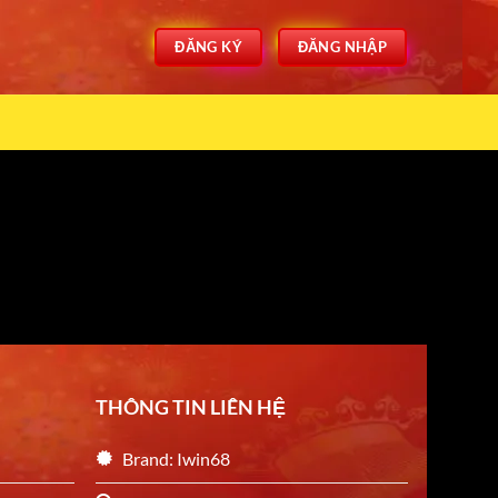
ĐĂNG KÝ
ĐĂNG NHẬP
THÔNG TIN LIÊN HỆ
Brand: Iwin68