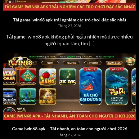
Tải game iwin68 apk trải nghiệm các trò chơi đặc sắc nhất
Tháng 2 7, 2026
Tải game iwin68 apk không phải ngẫu nhiên mà được nhiều
người quan tâm, tìm [...]
Game iwin68 apk – Tải nhanh, an toàn cho người chơi 2026
Tháng 2 7, 2026