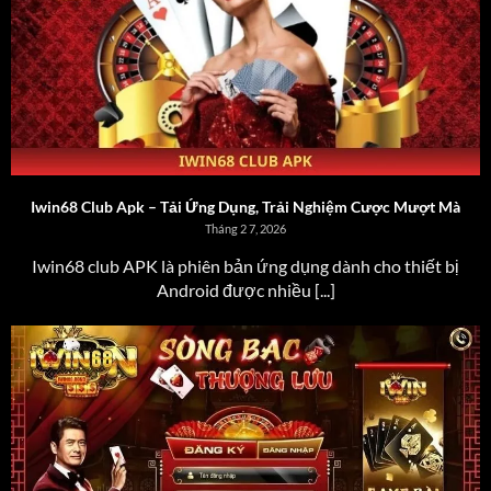
Iwin68 Club Apk – Tải Ứng Dụng, Trải Nghiệm Cược Mượt Mà
Tháng 2 7, 2026
Iwin68 club APK là phiên bản ứng dụng dành cho thiết bị
Android được nhiều [...]