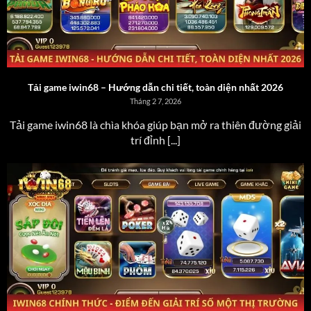
Tải game iwin68 – Hướng dẫn chi tiết, toàn diện nhất 2026
Tháng 2 7, 2026
Tải game iwin68 là chìa khóa giúp bạn mở ra thiên đường giải
trí đỉnh [...]